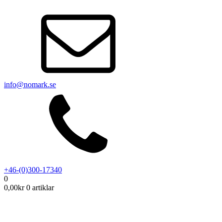
info@nomark.se
+46-(0)300-17340
0
0,00
kr
0 artiklar