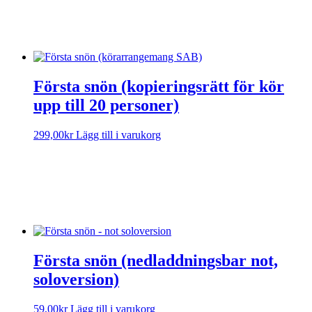
Första snön (kopieringsrätt för kör
upp till 20 personer)
299,00
kr
Lägg till i varukorg
Sorry, no results.
Please try another keyword
Första snön (nedladdningsbar not,
soloversion)
59,00
kr
Lägg till i varukorg