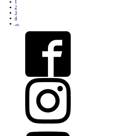
1
2
3
4
→