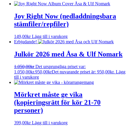
Joy Right Now (nedladdningsbara
stämfiler/repfiler)
149,00
kr
Lägg till i varukorg
Erbjudande!
Julkör 2026 med Åsa & Ulf Nomark
1.050,00
kr
Det ursprungliga priset var:
1.050,00kr.
950,00
kr
Det nuvarande priset är: 950,00kr.
Lägg
till i varukorg
Mörkret måste ge vika
(kopieringsrätt för kör 21-70
personer)
399,00
kr
Lägg till i varukorg