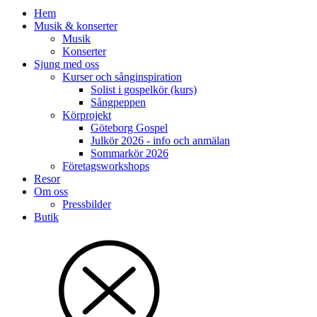
Hem
Musik & konserter
Musik
Konserter
Sjung med oss
Kurser och sånginspiration
Solist i gospelkör (kurs)
Sångpeppen
Körprojekt
Göteborg Gospel
Julkör 2026 - info och anmälan
Sommarkör 2026
Företagsworkshops
Resor
Om oss
Pressbilder
Butik