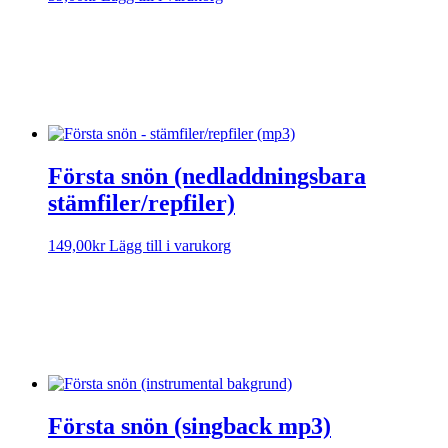
Sorry, no results.
Please try another keyword
Första snön (nedladdningsbara
stämfiler/repfiler)
149,00
kr
Lägg till i varukorg
Sorry, no results.
Please try another keyword
Första snön (singback mp3)