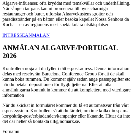
Algarve-influenser, ofta kryddat med temakvällar och underhållning.
När sången tar paus kan ni promenera till byns charmiga
restauranger och barer, utforska Algarvekustens grottor och
paradisstränder på en båttur, eller besöka kapellet Nossa Senhora da
Rocha – en av regionens mest spektakulära utsiktsplatser
INTRESSEANMÄLAN
ANMÄLAN ALGARVE/PORTUGAL
2026
Kontrollera noga att du fyller i rätt e-post-adress. Denna information
delas med resebyrån Barcelona Conference Group för att de skall
kunna boka rummen. Du kommer själv sedan ange passuppgifter etc
när du betalar depositionen för flygbiljetterna. Efter att alla
anmälningarna kommit in kommer du att komplettera med ytterligare
information
När du skickat in formuläret kommer du få ett automatsvar från vårt
e-post-system. Kontrollera så att du får det, om inte kolla din spam-
korg/skräp-post/erbjudanden/kampanjer eller liknande. Hittar du inte
det där heller så kontakta ulf@nomark.se.
Förnamn