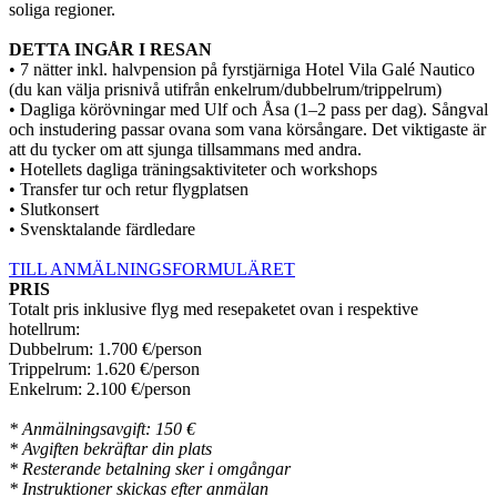
soliga regioner.
DETTA INGÅR I RESAN
• 7 nätter inkl. halvpension på fyrstjärniga Hotel Vila Galé Nautico
(du kan välja prisnivå utifrån enkelrum/dubbelrum/trippelrum)
• Dagliga körövningar med Ulf och Åsa (1–2 pass per dag). Sångval
och instudering passar ovana som vana körsångare. Det viktigaste är
att du tycker om att sjunga tillsammans med andra.
• Hotellets dagliga träningsaktiviteter och workshops
• Transfer tur och retur flygplatsen
• Slutkonsert
• Svensktalande färdledare
TILL ANMÄLNINGSFORMULÄRET
PRIS
Totalt pris inklusive flyg med resepaketet ovan i respektive
hotellrum:
Dubbelrum: 1.700 €/person
Trippelrum: 1.620 €/person
Enkelrum: 2.100 €/person
* Anmälningsavgift: 150 €
* Avgiften bekräftar din plats
* Resterande betalning sker i omgångar
* Instruktioner skickas efter anmälan