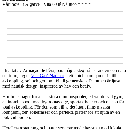
Vårt hotell i Algarve - Vila Galé Náutico * * * *
I hjärtat av Armação de Pêra, bara några steg från stranden och nära
centrum, ligger
Vila Galé Náutico
– ett hotell som bjuder in till
avkoppling, sol och gott om tid till gemenskap. Rummen är ljusa
med nautisk design, inspirerad av hav och båtliv.
Här finns något för alla – stora utomhuspooler, ett välutrustat gym,
en inomhuspool med hydromassage, sportaktiviteter och ett spa för
total avkoppling. För den som vill ta det lugnt finns mysiga
loungemiljöer, solterrasser och perfekta platser för att njuta av en
bok vid poolen.
Hotellets restaurang och barer serverar medelhavsmat med lokala