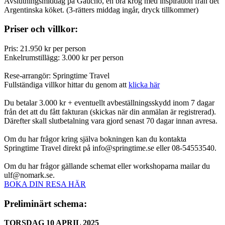
Avslutningsmiddag på Gaucho, en bra krog med inspiration från det
Argentinska köket. (3-rätters middag ingår, dryck tillkommer)
Priser och villkor:
Pris: 21.950 kr per person
Enkelrumstillägg: 3.000 kr per person
Rese-arrangör: Springtime Travel
Fullständiga villkor hittar du genom att
klicka här
Du betalar 3.000 kr + eventuellt avbeställningsskydd inom 7 dagar
från det att du fått fakturan (skickas när din anmälan är registrerad).
Därefter skall slutbetalning vara gjord senast 70 dagar innan avresa.
Om du har frågor kring själva bokningen kan du kontakta
Springtime Travel direkt på info@springtime.se eller 08-54553540.
Om du har frågor gällande schemat eller workshoparna mailar du
ulf@nomark.se.
BOKA DIN RESA HÄR
Preliminärt schema:
TORSDAG 10 APRIL 2025