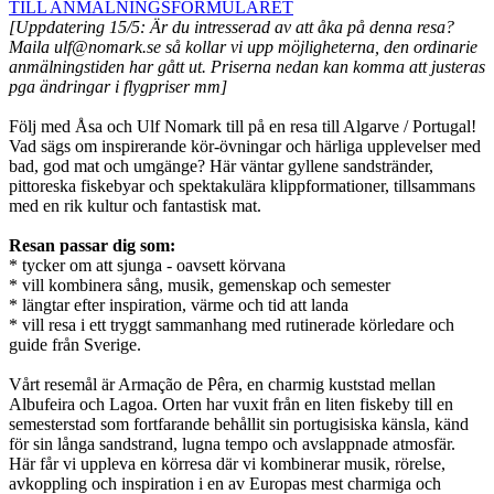
TILL ANMÄLNINGSFORMULÄRET
[Uppdatering 15/5: Är du intresserad av att åka på denna resa?
Maila ulf@nomark.se så kollar vi upp möjligheterna, den ordinarie
anmälningstiden har gått ut. Priserna nedan kan komma att justeras
pga ändringar i flygpriser mm]
Följ med Åsa och Ulf Nomark till på en resa till Algarve / Portugal!
Vad sägs om inspirerande kör-övningar och härliga upplevelser med
bad, god mat och umgänge? Här väntar gyllene sandstränder,
pittoreska fiskebyar och spektakulära klippformationer, tillsammans
med en rik kultur och fantastisk mat.
Resan passar dig som:
* tycker om att sjunga - oavsett körvana
* vill kombinera sång, musik, gemenskap och semester
* längtar efter inspiration, värme och tid att landa
* vill resa i ett tryggt sammanhang med rutinerade körledare och
guide från Sverige.
Vårt resemål är Armação de Pêra, en charmig kuststad mellan
Albufeira och Lagoa. Orten har vuxit från en liten fiskeby till en
semesterstad som fortfarande behållit sin portugisiska känsla, känd
för sin långa sandstrand, lugna tempo och avslappnade atmosfär.
Här får vi uppleva en körresa där vi kombinerar musik, rörelse,
avkoppling och inspiration i en av Europas mest charmiga och