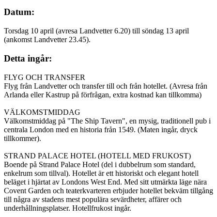
Datum:
Torsdag 10 april (avresa Landvetter 6.20) till söndag 13 april
(ankomst Landvetter 23.45).
Detta ingår:
FLYG OCH TRANSFER
Flyg från Landvetter och transfer till och från hotellet. (Avresa från
Arlanda eller Kastrup på förfrågan, extra kostnad kan tillkomma)
VÄLKOMSTMIDDAG
Välkomstmiddag på "The Ship Tavern", en mysig, traditionell pub i
centrala London med en historia från 1549. (Maten ingår, dryck
tillkommer).
STRAND PALACE HOTEL (HOTELL MED FRUKOST)
Boende på Strand Palace Hotel (del i dubbelrum som standard,
enkelrum som tillval). Hotellet är ett historiskt och elegant hotell
beläget i hjärtat av Londons West End. Med sitt utmärkta läge nära
Covent Garden och teaterkvarteren erbjuder hotellet bekväm tillgång
till några av stadens mest populära sevärdheter, affärer och
underhållningsplatser. Hotellfrukost ingår.