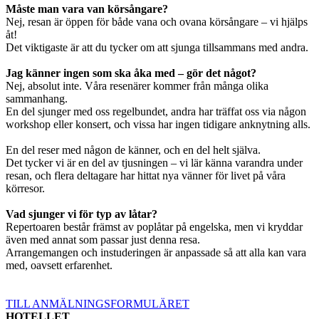
Måste man vara van körsångare?
Nej, resan är öppen för både vana och ovana körsångare – vi hjälps
åt!
Det viktigaste är att du tycker om att sjunga tillsammans med andra.
Jag känner ingen som ska åka med – gör det något?
Nej, absolut inte. Våra resenärer kommer från många olika
sammanhang.
En del sjunger med oss regelbundet, andra har träffat oss via någon
workshop eller konsert, och vissa har ingen tidigare anknytning alls.
En del reser med någon de känner, och en del helt själva.
Det tycker vi är en del av tjusningen – vi lär känna varandra under
resan, och flera deltagare har hittat nya vänner för livet på våra
körresor.
Vad sjunger vi för typ av låtar?
Repertoaren består främst av poplåtar på engelska, men vi kryddar
även med annat som passar just denna resa.
Arrangemangen och instuderingen är anpassade så att alla kan vara
med, oavsett erfarenhet.
TILL ANMÄLNINGSFORMULÄRET
HOTELLET