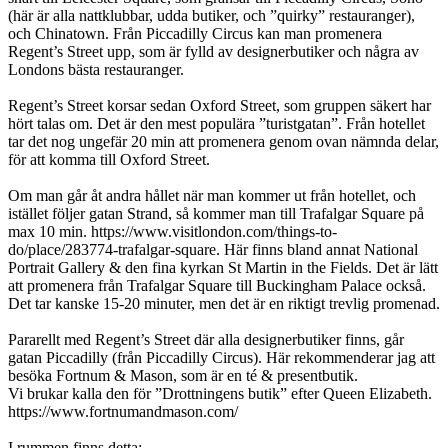
(här är alla nattklubbar, udda butiker, och ”quirky” restauranger),
och Chinatown. Från Piccadilly Circus kan man promenera
Regent’s Street upp, som är fylld av designerbutiker och några av
Londons bästa restauranger.
Regent’s Street korsar sedan Oxford Street, som gruppen säkert har
hört talas om. Det är den mest populära ”turistgatan”. Från hotellet
tar det nog ungefär 20 min att promenera genom ovan nämnda delar,
för att komma till Oxford Street.
Om man går åt andra hållet när man kommer ut från hotellet, och
istället följer gatan Strand, så kommer man till Trafalgar Square på
max 10 min. https://www.visitlondon.com/things-to-
do/place/283774-trafalgar-square. Här finns bland annat National
Portrait Gallery & den fina kyrkan St Martin in the Fields. Det är lätt
att promenera från Trafalgar Square till Buckingham Palace också.
Det tar kanske 15-20 minuter, men det är en riktigt trevlig promenad.
Pararellt med Regent’s Street där alla designerbutiker finns, går
gatan Piccadilly (från Piccadilly Circus). Här rekommenderar jag att
besöka Fortnum & Mason, som är en té & presentbutik.
Vi brukar kalla den för ”Drottningens butik” efter Queen Elizabeth.
https://www.fortnumandmason.com/
I rummen finns detta: