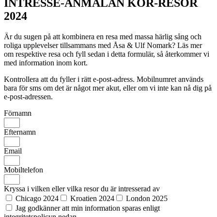
INTRESSE-ANMÄLAN KÖR-RESOR
2024
Är du sugen på att kombinera en resa med massa härlig sång och
roliga upplevelser tillsammans med Åsa & Ulf Nomark? Läs mer
om respektive resa och fyll sedan i detta formulär, så återkommer vi
med information inom kort.
Kontrollera att du fyller i rätt e-post-adress. Mobilnumret används
bara för sms om det är något mer akut, eller om vi inte kan nå dig på
e-post-adressen.
Förnamn
Efternamn
Email
Mobiltelefon
Kryssa i vilken eller vilka resor du är intresserad av
Chicago 2024
Kroatien 2024
London 2025
Jag godkänner att min information sparas enligt
integritetspolicyn nedan.