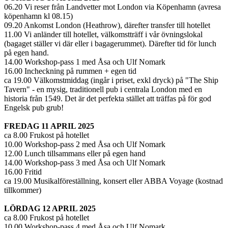
06.20 Vi reser från Landvetter mot London via Köpenhamn (avresa
köpenhamn kl 08.15)
09.20 Ankomst London (Heathrow), därefter transfer till hotellet
11.00 Vi anländer till hotellet, välkomstträff i vår övningslokal
(bagaget ställer vi där eller i bagagerummet). Därefter tid för lunch
på egen hand.
14.00 Workshop-pass 1 med Åsa och Ulf Nomark
16.00 Incheckning på rummen + egen tid
ca 19.00 Välkomstmiddag (ingår i priset, exkl dryck) på "The Ship
Tavern" - en mysig, traditionell pub i centrala London med en
historia från 1549. Det är det perfekta stället att träffas på för god
Engelsk pub grub!
FREDAG 11 APRIL 2025
ca 8.00 Frukost på hotellet
10.00 Workshop-pass 2 med Åsa och Ulf Nomark
12.00 Lunch tillsammans eller på egen hand
14.00 Workshop-pass 3 med Åsa och Ulf Nomark
16.00 Fritid
ca 19.00 Musikalföreställning, konsert eller ABBA Voyage (kostnad
tillkommer)
LÖRDAG 12 APRIL 2025
ca 8.00 Frukost på hotellet
10.00 Workshop-pass 4 med Åsa och Ulf Nomark