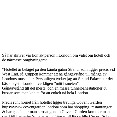
Så här skriver vår kontaktperson i London om valet om hotell och
de närmaste omgivningarna.
"Hotellet är beläget på den kända gatan Strand, som ligger precis vid
West End, så gruppen kommer att ha gångavstånd till många av
Londons musikaler. Personligen tycker jag att Strand Palace har det
bästa läget i London, verkligen ”mitt i smeten”.
Gångavstånd till det mesta, och en massa tunnelbanestationer &
bussar som man kan ta för att enkelt nå hela London.
Precis runt hörnet från hotellet ligger trevliga Covent Garden
https://www.coventgarden.london/ som har shopping, restauranger
& barer, och när man strosat genom Covent Garden kommer man
snart till Leicester Square, som gränsar till Piccadilly Circus, Soho