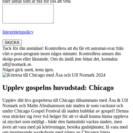
eller annat som är bra för oss att veta
Integritietspolicy
SKICKA
Tack för din anmälan! Kontrollera att du får ett automat-svar från
vårt e-post-program inom några minuter. Kontrollera annars din
skräp-post eller liknande. Om du ändå inte hittar det, kontakta
ulf@nomark.se.
Något gick snett, testa igen.
Upplev gospelns huvudstad: Chicago
Upplev ditt livs gospelresa till Chicago tillsammans med Åsa & Ulf
Nomark och Malin Abrahamsson när staden är som vackrast och
under Chicago Gospel Festival då staden bubblar av gospel! Denna
resa sträcker sig över två helger för att vi skall kunna hinna uppleva
så mycket som möjligt - både den fantastiskt vackra staden, men
även att vara med på körövningar, besöka gudstjänster, få vara med
om inspirerande workshops med några av Chicagos bästa