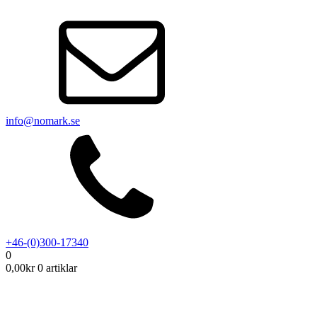
info@nomark.se
+46-(0)300-17340
0
0,00
kr
0 artiklar