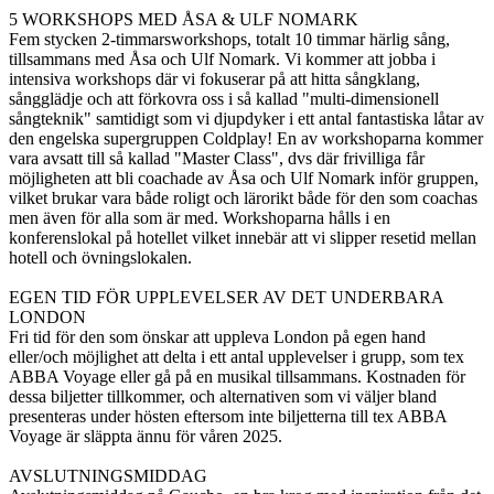
5 WORKSHOPS MED ÅSA & ULF NOMARK
Fem stycken 2-timmarsworkshops, totalt 10 timmar härlig sång,
tillsammans med Åsa och Ulf Nomark. Vi kommer att jobba i
intensiva workshops där vi fokuserar på att hitta sångklang,
sångglädje och att förkovra oss i så kallad "multi-dimensionell
sångteknik" samtidigt som vi djupdyker i ett antal fantastiska låtar av
den engelska supergruppen Coldplay! En av workshoparna kommer
vara avsatt till så kallad "Master Class", dvs där frivilliga får
möjligheten att bli coachade av Åsa och Ulf Nomark inför gruppen,
vilket brukar vara både roligt och lärorikt både för den som coachas
men även för alla som är med. Workshoparna hålls i en
konferenslokal på hotellet vilket innebär att vi slipper resetid mellan
hotell och övningslokalen.
EGEN TID FÖR UPPLEVELSER AV DET UNDERBARA
LONDON
Fri tid för den som önskar att uppleva London på egen hand
eller/och möjlighet att delta i ett antal upplevelser i grupp, som tex
ABBA Voyage eller gå på en musikal tillsammans. Kostnaden för
dessa biljetter tillkommer, och alternativen som vi väljer bland
presenteras under hösten eftersom inte biljetterna till tex ABBA
Voyage är släppta ännu för våren 2025.
AVSLUTNINGSMIDDAG