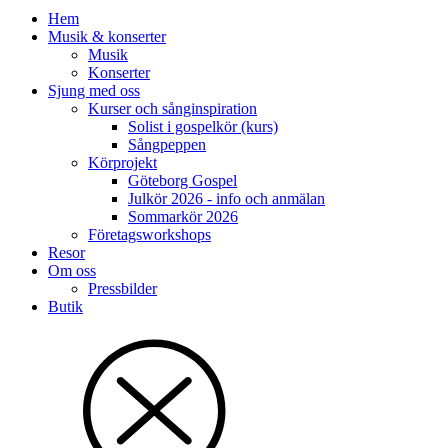
Hem
Musik & konserter
Musik
Konserter
Sjung med oss
Kurser och sånginspiration
Solist i gospelkör (kurs)
Sångpeppen
Körprojekt
Göteborg Gospel
Julkör 2026 - info och anmälan
Sommarkör 2026
Företagsworkshops
Resor
Om oss
Pressbilder
Butik