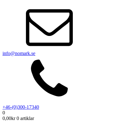
info@nomark.se
+46-(0)300-17340
0
0,00
kr
0 artiklar