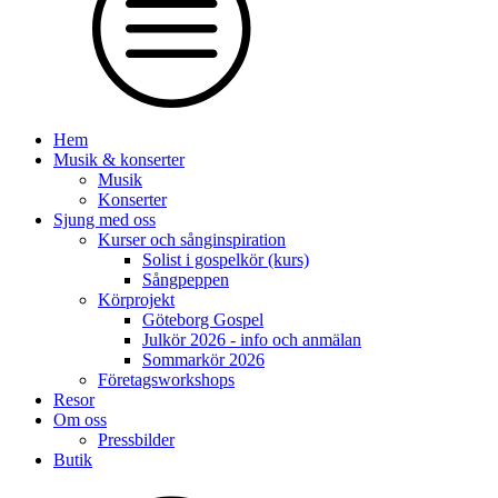
Hem
Musik & konserter
Musik
Konserter
Sjung med oss
Kurser och sånginspiration
Solist i gospelkör (kurs)
Sångpeppen
Körprojekt
Göteborg Gospel
Julkör 2026 - info och anmälan
Sommarkör 2026
Företagsworkshops
Resor
Om oss
Pressbilder
Butik