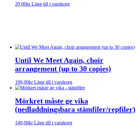
29,00
kr
Lägg till i varukorg
Sorry, no results.
Please try another keyword
Until We Meet Again, choir
arrangement (up to 30 copies)
199,00
kr
Lägg till i varukorg
Mörkret måste ge vika
(nedladdningsbara stämfiler/repfiler)
149,00
kr
Lägg till i varukorg
Mörkret måste ge vika (Körarrangemang för
SAB+motstämma)
Sorry, no results.