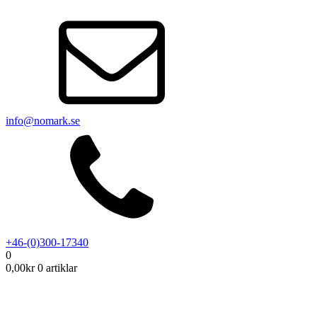
info@nomark.se
+46-(0)300-17340
0
0,00
kr
0 artiklar