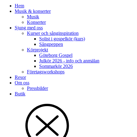
Hem
Musik & konserter
Musik
Konserter
Sjung med oss
Kurser och sånginspiration
Solist i gospelkör (kurs)
Sångpeppen
Körprojekt
Göteborg Gospel
Julkör 2026 - info och anmälan
Sommarkör 2026
Företagsworkshops
Resor
Om oss
Pressbilder
Butik