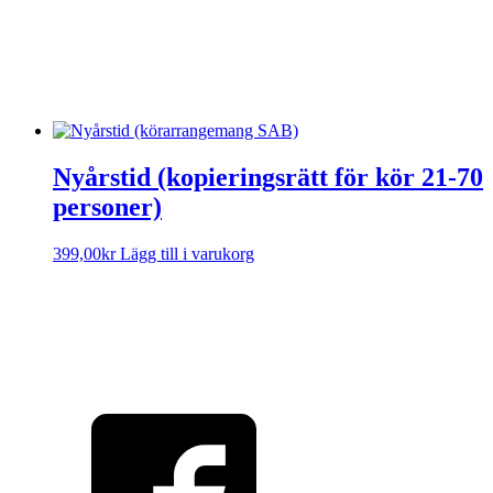
Please try another keyword
Visa text
Nyårstid (kopieringsrätt för kör 21-70
personer)
399,00
kr
Lägg till i varukorg
Sorry, no results.
Please try another keyword