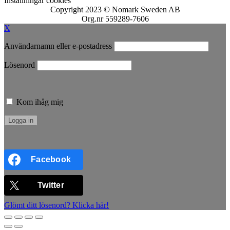
Inställningar cookies
Copyright 2023 © Nomark Sweden AB
Org.nr 559289-7606
X
Användarnamn eller e-postadress
Lösenord
Kom ihåg mig
Facebook
Twitter
Glömt ditt lösenord? Klicka här!