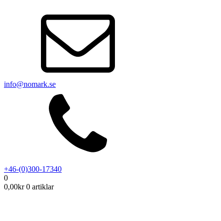
info@nomark.se
+46-(0)300-17340
0
0,00
kr
0 artiklar