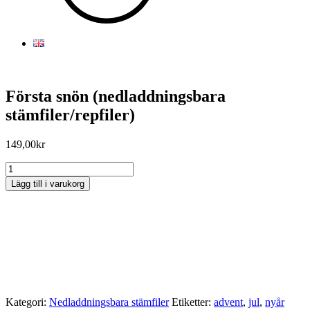
Första snön (nedladdningsbara
stämfiler/repfiler)
149,00
kr
Första
snön
Lägg till i varukorg
(nedladdningsbara
Sorry, no results.
stämfiler/repfiler)
Please try another keyword
mängd
Kategori:
Nedladdningsbara stämfiler
Etiketter:
advent
,
jul
,
nyår