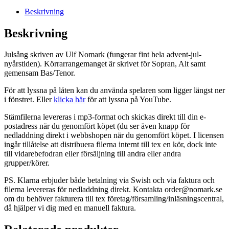
Beskrivning
Beskrivning
Julsång skriven av Ulf Nomark (fungerar fint hela advent-jul-
nyårstiden). Körrarrangemanget är skrivet för Sopran, Alt samt
gemensam Bas/Tenor.
För att lyssna på låten kan du använda spelaren som ligger längst ner
i fönstret. Eller
klicka här
för att lyssna på YouTube.
Stämfilerna levereras i mp3-format och skickas direkt till din e-
postadress när du genomfört köpet (du ser även knapp för
nedladdning direkt i webbshopen när du genomfört köpet. I licensen
ingår tillåtelse att distribuera filerna internt till tex en kör, dock inte
till vidarebefodran eller försäljning till andra eller andra
grupper/körer.
PS. Klarna erbjuder både betalning via Swish och via faktura och
filerna levereras för nedladdning direkt. Kontakta order@nomark.se
om du behöver fakturera till tex företag/församling/inläsningscentral,
då hjälper vi dig med en manuell faktura.