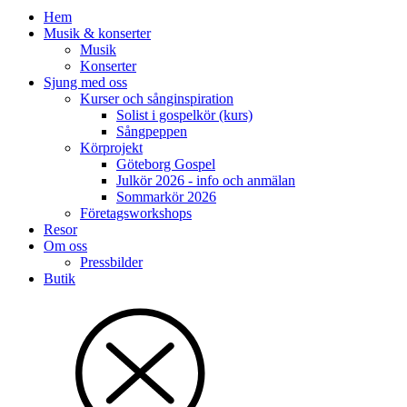
Hem
Musik & konserter
Musik
Konserter
Sjung med oss
Kurser och sånginspiration
Solist i gospelkör (kurs)
Sångpeppen
Körprojekt
Göteborg Gospel
Julkör 2026 - info och anmälan
Sommarkör 2026
Företagsworkshops
Resor
Om oss
Pressbilder
Butik