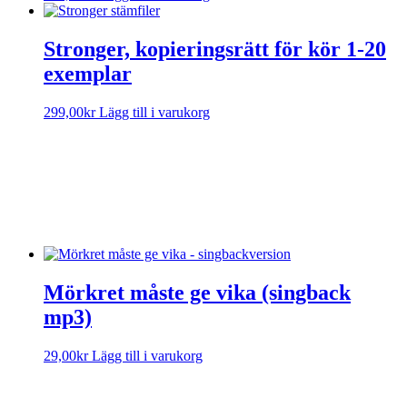
Stronger, kopieringsrätt för kör 1-20
exemplar
299,00
kr
Lägg till i varukorg
Sorry, no results.
Please try another keyword
Lyric video
Spotify
Mörkret måste ge vika (singback
mp3)
29,00
kr
Lägg till i varukorg
Mörkret måste ge vika (Singback)
Sorry, no results.
Please try another keyword