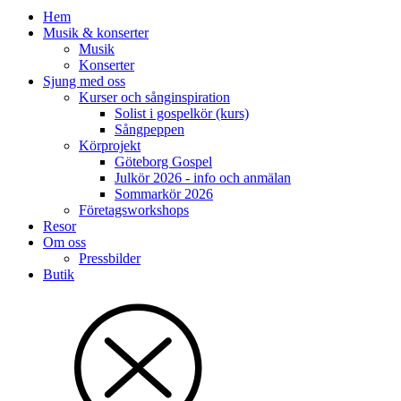
Hem
Musik & konserter
Musik
Konserter
Sjung med oss
Kurser och sånginspiration
Solist i gospelkör (kurs)
Sångpeppen
Körprojekt
Göteborg Gospel
Julkör 2026 - info och anmälan
Sommarkör 2026
Företagsworkshops
Resor
Om oss
Pressbilder
Butik