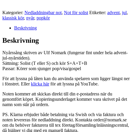
Kategorier:
Nedladdningbar not
,
Not för solist
Etiketter:
advent
,
jul
,
klassisk kör
,
nyår
,
popkör
Beskrivning
Beskrivning
Nyårssång skriven av Ulf Nomark (fungerar fint under hela advent-
jul-nyårstiden).
Sättning: Solist (T eller S) och kör S+A+T+B
Passar: Körer som sjunger pop/visa/gospel
För att lyssna på låten kan du använda spelaren som ligger längst ner
i fönstret. Eller
klicka här
för att lyssna på YouTube.
Noten kommer att skickas direkt till din e-postadress när du
genomfört köpet. Kopieringsunderlaget kommer vara skrivet på det
namn som står på ordern.
PS. Klarna erbjuder både betalning via Swish och via faktura och
noten levereras för nedladdning direkt. Kontakta order@nomark.se
om du behöver fakturera till tex företag/församling/inläsningscentral,
då hjälper vi dig med en manuell faktura.