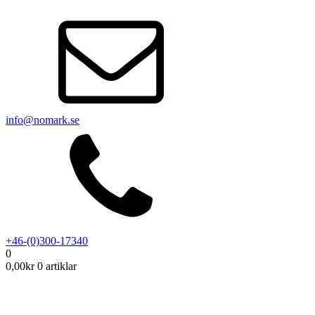
info@nomark.se
+46-(0)300-17340
0
0,00
kr
0 artiklar