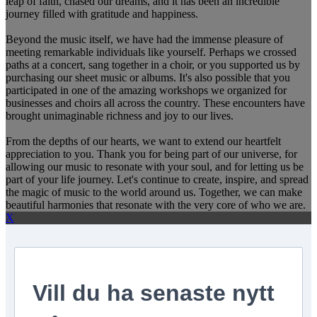
leap of faith, chased our dreams, and it has been an incredible
journey filled with gratitude and happiness.
Beyond the music itself, we have had the immense pleasure of
meeting remarkable individuals like yourself. Perhaps we crossed
paths at a concert, sang together in a choir, or you supported us by
purchasing our sheet music or albums. It's also possible that you
participated in one of the amazing workshops we organized for
businesses and choirs all across the country. These encounters have
brought unimaginable richness and joy to our lives.
From the depths of our hearts, we want to extend our heartfelt
appreciation to you. Thank you for being part of our universe, for
allowing our music to resonate with your soul, and for letting us be
part of your life journey. Let's continue to create, inspire, and spread
the magic of music to the world around us. Together, we can make
beautiful harmonies that resonate with the very core of who we are.
X
Vill du ha senaste nytt