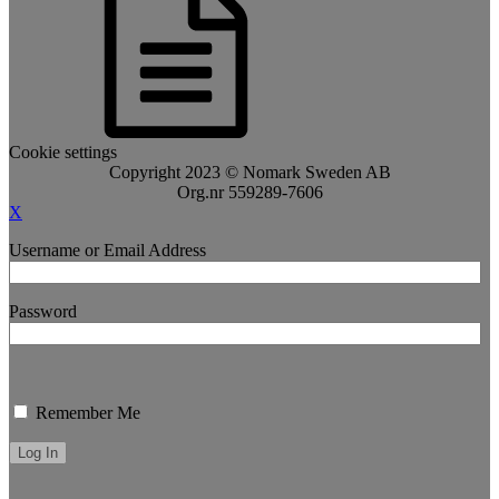
Cookie settings
Copyright 2023 © Nomark Sweden AB
Org.nr 559289-7606
X
Username or Email Address
Password
Remember Me