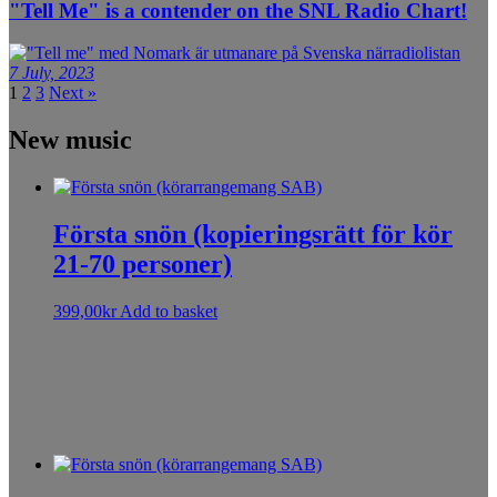
"Tell Me" is a contender on the SNL Radio Chart!
7 July, 2023
1
2
3
Next »
New music
Första snön (kopieringsrätt för kör
21-70 personer)
399,00
kr
Add to basket
Sorry, no results.
Please try another keyword