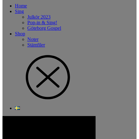
Home
Sing
Julkör 2023
Pop-in & Sing!
Göteborg Gospel
Shop
Noter
Stämfiler