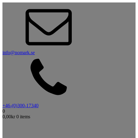
info@nomark.se
+46-(0)300-17340
0
0,00
kr
0 items