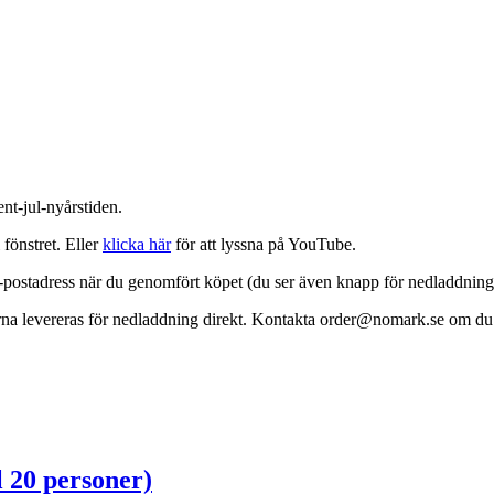
nt-jul-nyårstiden.
 fönstret. Eller
klicka här
för att lyssna på YouTube.
 e-postadress när du genomfört köpet (du ser även knapp för nedladdnin
rna levereras för nedladdning direkt. Kontakta order@nomark.se om du be
l 20 personer)