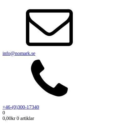
info@nomark.se
+46-(0)300-17340
0
0,00
kr
0 artiklar