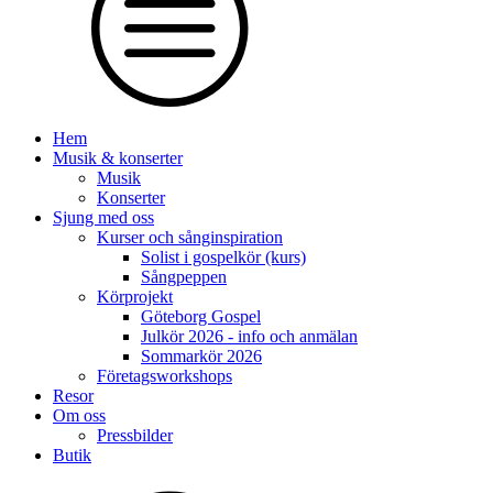
Hem
Musik & konserter
Musik
Konserter
Sjung med oss
Kurser och sånginspiration
Solist i gospelkör (kurs)
Sångpeppen
Körprojekt
Göteborg Gospel
Julkör 2026 - info och anmälan
Sommarkör 2026
Företagsworkshops
Resor
Om oss
Pressbilder
Butik