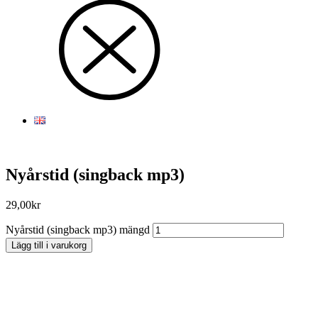
Nyårstid (singback mp3)
29,00
kr
Nyårstid (singback mp3) mängd
Lägg till i varukorg
Sorry, no results.
Please try another keyword