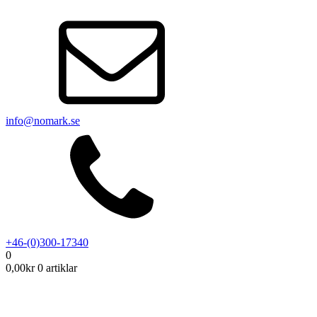
info@nomark.se
+46-(0)300-17340
0
0,00
kr
0 artiklar