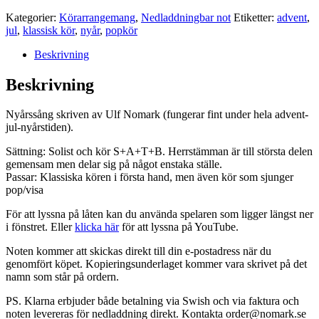
Kategorier:
Körarrangemang
,
Nedladdningbar not
Etiketter:
advent
,
jul
,
klassisk kör
,
nyår
,
popkör
Beskrivning
Beskrivning
Nyårssång skriven av Ulf Nomark (fungerar fint under hela advent-
jul-nyårstiden).
Sättning: Solist och kör S+A+T+B. Herrstämman är till största delen
gemensam men delar sig på något enstaka ställe.
Passar: Klassiska kören i första hand, men även kör som sjunger
pop/visa
För att lyssna på låten kan du använda spelaren som ligger längst ner
i fönstret. Eller
klicka här
för att lyssna på YouTube.
Noten kommer att skickas direkt till din e-postadress när du
genomfört köpet. Kopieringsunderlaget kommer vara skrivet på det
namn som står på ordern.
PS. Klarna erbjuder både betalning via Swish och via faktura och
noten levereras för nedladdning direkt. Kontakta order@nomark.se