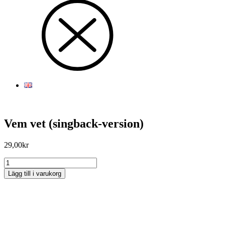
Vem vet (singback-version)
29,00
kr
Vem
vet
Lägg till i varukorg
(singback-
Sorry, no results.
version)
Please try another keyword
mängd
Visa text