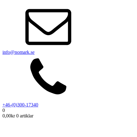
info@nomark.se
+46-(0)300-17340
0
0,00
kr
0 artiklar