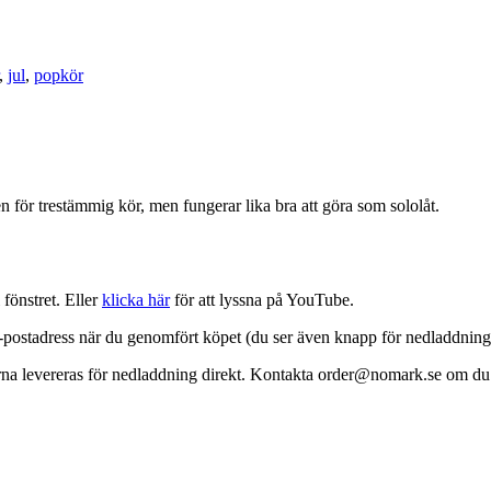
,
jul
,
popkör
 för trestämmig kör, men fungerar lika bra att göra som sololåt.
 fönstret. Eller
klicka här
för att lyssna på YouTube.
 e-postadress när du genomfört köpet (du ser även knapp för nedladdnin
rna levereras för nedladdning direkt. Kontakta order@nomark.se om du be