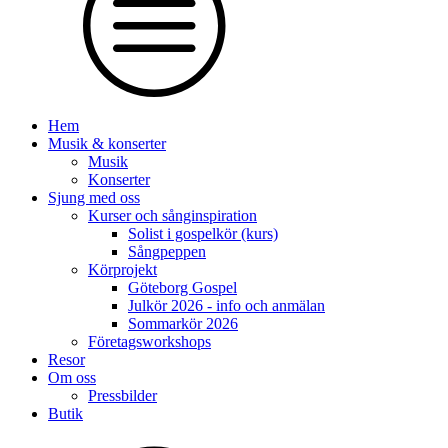
Hem
Musik & konserter
Musik
Konserter
Sjung med oss
Kurser och sånginspiration
Solist i gospelkör (kurs)
Sångpeppen
Körprojekt
Göteborg Gospel
Julkör 2026 - info och anmälan
Sommarkör 2026
Företagsworkshops
Resor
Om oss
Pressbilder
Butik