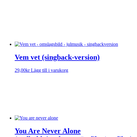
Vem vet (soloversion)
Sorry, no results.
Please try another keyword
Visa text
Vem vet (singback-version)
29,00
kr
Lägg till i varukorg
Vem vet (soloversion)
Sorry, no results.
Please try another keyword
Visa text
You Are Never Alone