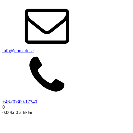
info@nomark.se
+46-(0)300-17340
0
0,00
kr
0 artiklar