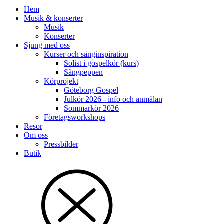
Hem
Musik & konserter
Musik
Konserter
Sjung med oss
Kurser och sånginspiration
Solist i gospelkör (kurs)
Sångpeppen
Körprojekt
Göteborg Gospel
Julkör 2026 - info och anmälan
Sommarkör 2026
Företagsworkshops
Resor
Om oss
Pressbilder
Butik