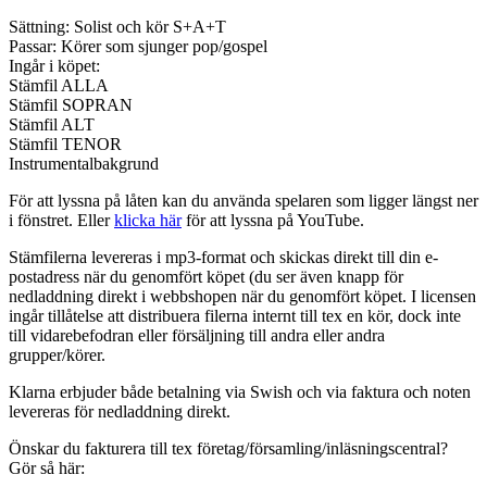
Sättning: Solist och kör S+A+T
Passar: Körer som sjunger pop/gospel
Ingår i köpet:
Stämfil ALLA
Stämfil SOPRAN
Stämfil ALT
Stämfil TENOR
Instrumentalbakgrund
För att lyssna på låten kan du använda spelaren som ligger längst ner
i fönstret. Eller
klicka här
för att lyssna på YouTube.
Stämfilerna levereras i mp3-format och skickas direkt till din e-
postadress när du genomfört köpet (du ser även knapp för
nedladdning direkt i webbshopen när du genomfört köpet. I licensen
ingår tillåtelse att distribuera filerna internt till tex en kör, dock inte
till vidarebefodran eller försäljning till andra eller andra
grupper/körer.
Klarna erbjuder både betalning via Swish och via faktura och noten
levereras för nedladdning direkt.
Önskar du fakturera till tex företag/församling/inläsningscentral?
Gör så här: