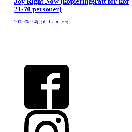
Joy Right Now (kopieringsrätt för kör
21-70 personer)
399,00
kr
Lägg till i varukorg
Sorry, no results.
Please try another keyword