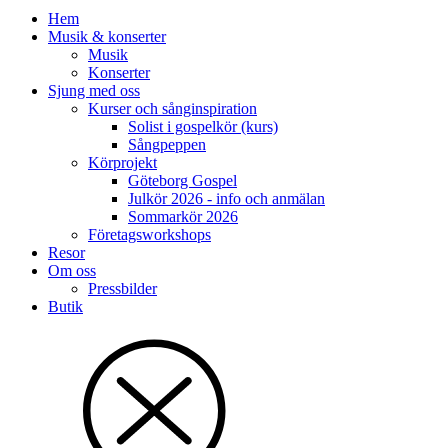
Hem
Musik & konserter
Musik
Konserter
Sjung med oss
Kurser och sånginspiration
Solist i gospelkör (kurs)
Sångpeppen
Körprojekt
Göteborg Gospel
Julkör 2026 - info och anmälan
Sommarkör 2026
Företagsworkshops
Resor
Om oss
Pressbilder
Butik