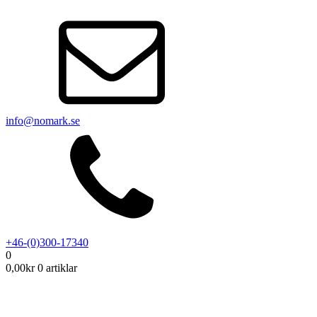
info@nomark.se
+46-(0)300-17340
0
0,00
kr
0 artiklar