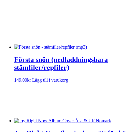
Mörkret måste ge vika (Körarrangemang för
SAB+motstämma)
Sorry, no results.
Please try another keyword
Visa text
Första snön (nedladdningsbara
stämfiler/repfiler)
149,00
kr
Lägg till i varukorg
Sorry, no results.
Please try another keyword