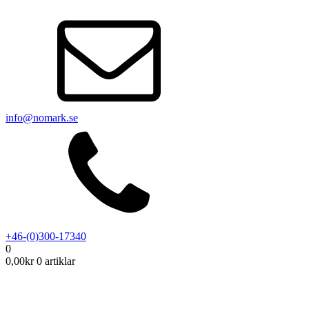
info@nomark.se
+46-(0)300-17340
0
0,00
kr
0 artiklar