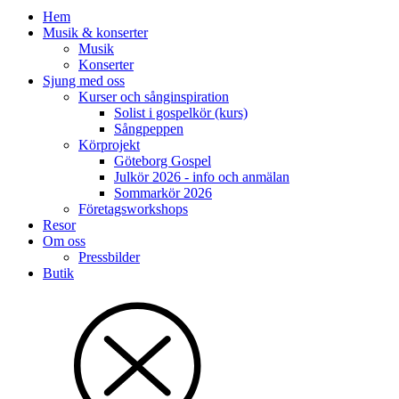
Hem
Musik & konserter
Musik
Konserter
Sjung med oss
Kurser och sånginspiration
Solist i gospelkör (kurs)
Sångpeppen
Körprojekt
Göteborg Gospel
Julkör 2026 - info och anmälan
Sommarkör 2026
Företagsworkshops
Resor
Om oss
Pressbilder
Butik