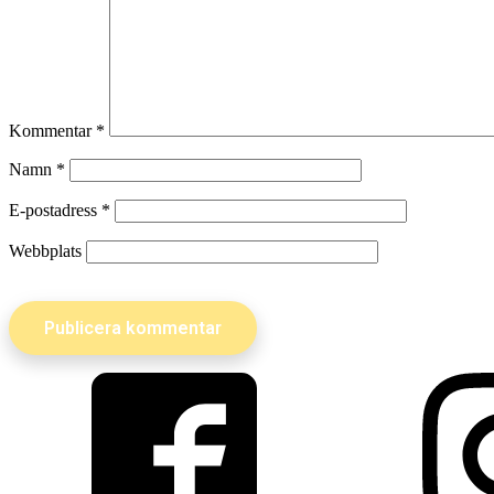
Kommentar
*
Namn
*
E-postadress
*
Webbplats