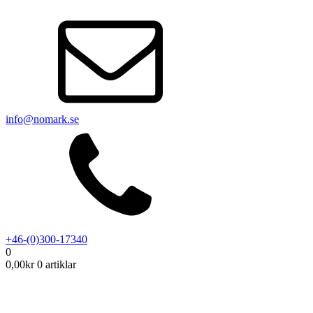
info@nomark.se
+46-(0)300-17340
0
0,00
kr
0 artiklar