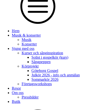
Hem
Musik & konserter
Musik
Konserter
Sjung med oss
Kurser och sånginspiration
Solist i gospelkör (kurs)
Sångpeppen
Körprojekt
Göteborg Gospel
Julkör 2026 - info och anmälan
Sommarkör 2026
Företagsworkshops
Resor
Om oss
Pressbilder
Butik