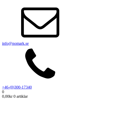
info@nomark.se
+46-(0)300-17340
0
0,00
kr
0 artiklar