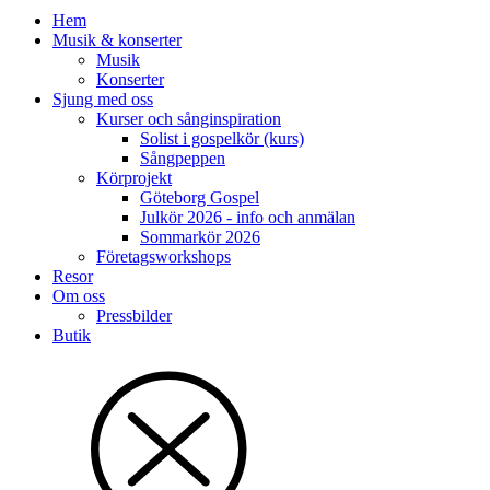
Hem
Musik & konserter
Musik
Konserter
Sjung med oss
Kurser och sånginspiration
Solist i gospelkör (kurs)
Sångpeppen
Körprojekt
Göteborg Gospel
Julkör 2026 - info och anmälan
Sommarkör 2026
Företagsworkshops
Resor
Om oss
Pressbilder
Butik