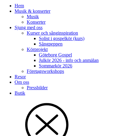
Hem
Musik & konserter
Musik
Konserter
Sjung med oss
Kurser och sånginspiration
Solist i gospelkör (kurs)
Sångpeppen
Körprojekt
Göteborg Gospel
Julkör 2026 - info och anmälan
Sommarkör 2026
Företagsworkshops
Resor
Om oss
Pressbilder
Butik