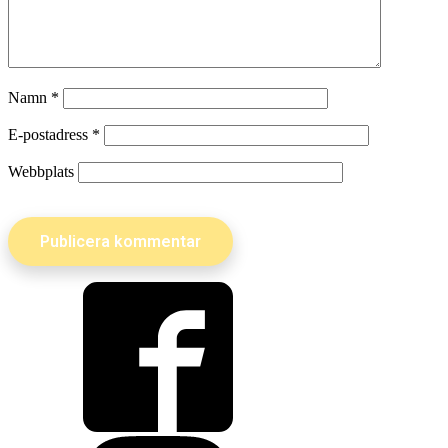
Namn
*
E-postadress
*
Webbplats