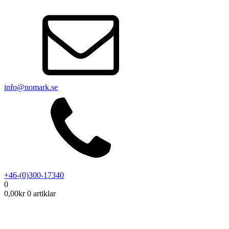
info@nomark.se
+46-(0)300-17340
0
0,00
kr
0 artiklar