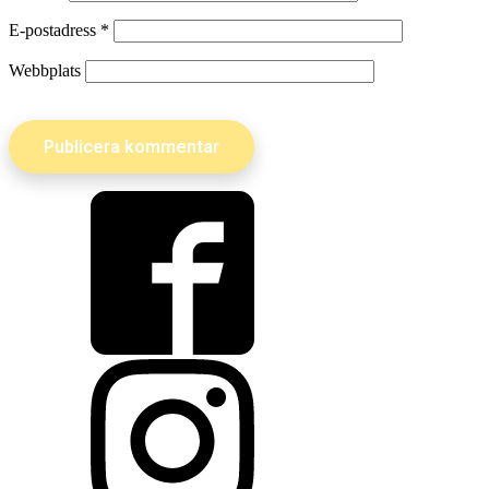
E-postadress
*
Webbplats