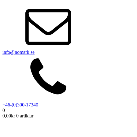
info@nomark.se
+46-(0)300-17340
0
0,00
kr
0 artiklar