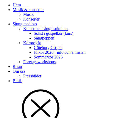
Hem
Musik & konserter
Musik
Konserter
Sjung med oss
Kurser och sånginspiration
Solist i gospelkör (kurs)
Sångpeppen
Körprojekt
Göteborg Gospel
Julkör 2026 - info och anmälan
Sommarkör 2026
Företagsworkshops
Resor
Om oss
Pressbilder
Butik