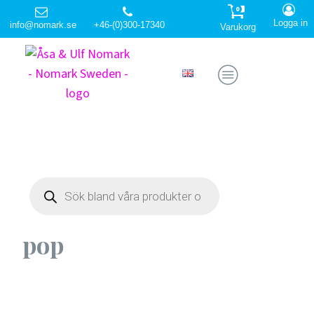
0
Logga in
info@nomark.se
+46-(0)300-17340
Varukorg
Products
search
pop