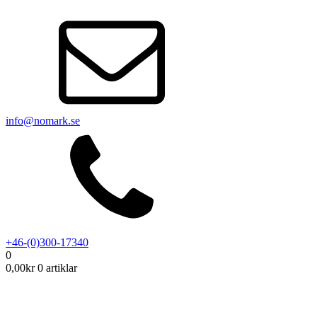
info@nomark.se
+46-(0)300-17340
0
0,00
kr
0 artiklar