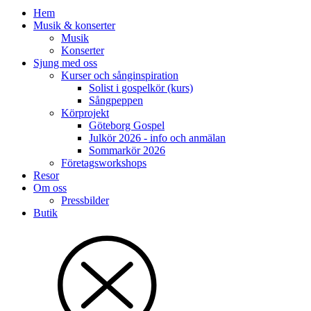
Hem
Musik & konserter
Musik
Konserter
Sjung med oss
Kurser och sånginspiration
Solist i gospelkör (kurs)
Sångpeppen
Körprojekt
Göteborg Gospel
Julkör 2026 - info och anmälan
Sommarkör 2026
Företagsworkshops
Resor
Om oss
Pressbilder
Butik