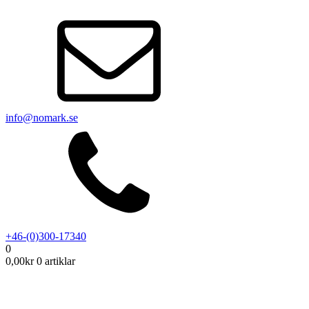
info@nomark.se
+46-(0)300-17340
0
0,00
kr
0 artiklar