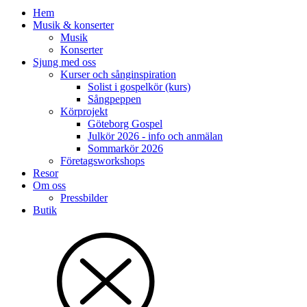
Hem
Musik & konserter
Musik
Konserter
Sjung med oss
Kurser och sånginspiration
Solist i gospelkör (kurs)
Sångpeppen
Körprojekt
Göteborg Gospel
Julkör 2026 - info och anmälan
Sommarkör 2026
Företagsworkshops
Resor
Om oss
Pressbilder
Butik