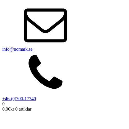
info@nomark.se
+46-(0)300-17340
0
0,00
kr
0 artiklar