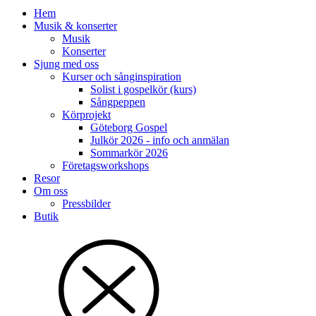
Hem
Musik & konserter
Musik
Konserter
Sjung med oss
Kurser och sånginspiration
Solist i gospelkör (kurs)
Sångpeppen
Körprojekt
Göteborg Gospel
Julkör 2026 - info och anmälan
Sommarkör 2026
Företagsworkshops
Resor
Om oss
Pressbilder
Butik