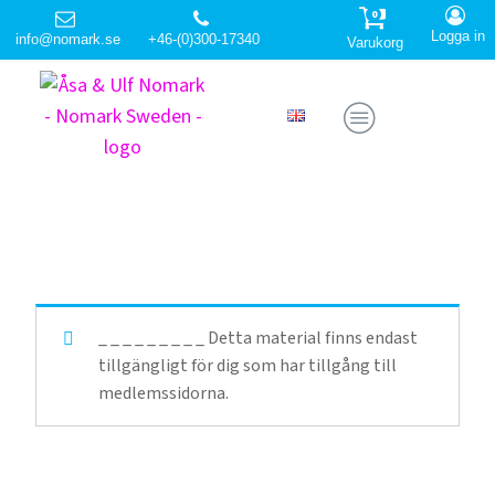
0
Logga in
info@nomark.se
+46-(0)300-17340
Varukorg
_ _ _ _ _ _ _ _ _ Detta material finns endast
tillgängligt för dig som har tillgång till
medlemssidorna.