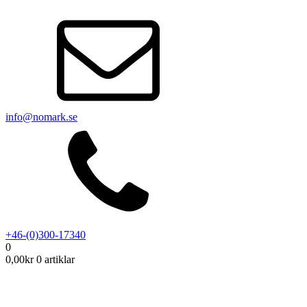
info@nomark.se
+46-(0)300-17340
0
0,00
kr
0 artiklar