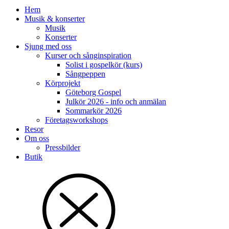
Hem
Musik & konserter
Musik
Konserter
Sjung med oss
Kurser och sånginspiration
Solist i gospelkör (kurs)
Sångpeppen
Körprojekt
Göteborg Gospel
Julkör 2026 - info och anmälan
Sommarkör 2026
Företagsworkshops
Resor
Om oss
Pressbilder
Butik