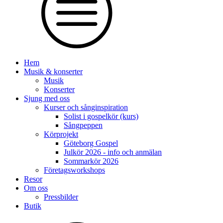
Hem
Musik & konserter
Musik
Konserter
Sjung med oss
Kurser och sånginspiration
Solist i gospelkör (kurs)
Sångpeppen
Körprojekt
Göteborg Gospel
Julkör 2026 - info och anmälan
Sommarkör 2026
Företagsworkshops
Resor
Om oss
Pressbilder
Butik