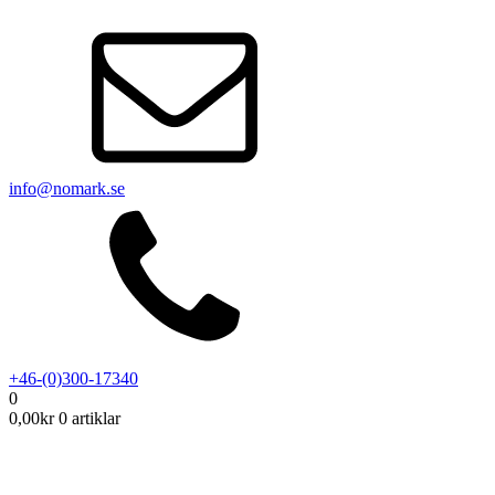
info@nomark.se
+46-(0)300-17340
0
0,00
kr
0 artiklar