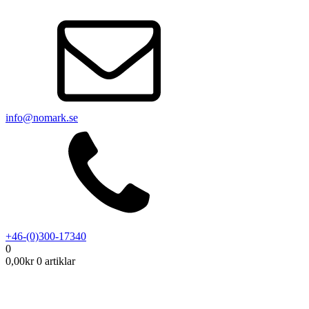
info@nomark.se
+46-(0)300-17340
0
0,00
kr
0 artiklar