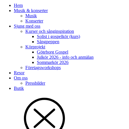
Hem
Musik & konserter
Musik
Konserter
Sjung med oss
Kurser och sånginspiration
Solist i gospelkör (kurs)
Sångpeppen
Körprojekt
Göteborg Gospel
Julkör 2026 - info och anmälan
Sommarkör 2026
Företagsworkshops
Resor
Om oss
Pressbilder
Butik