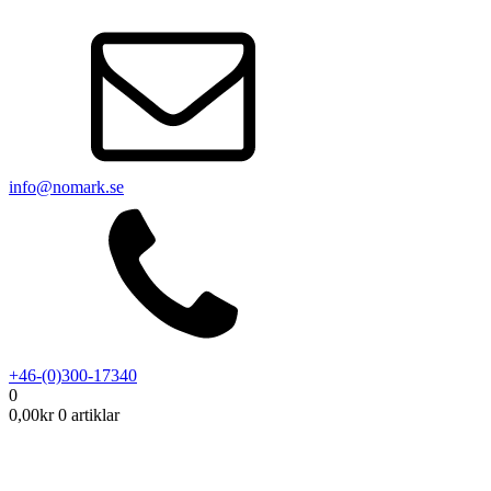
info@nomark.se
+46-(0)300-17340
0
0,00
kr
0 artiklar