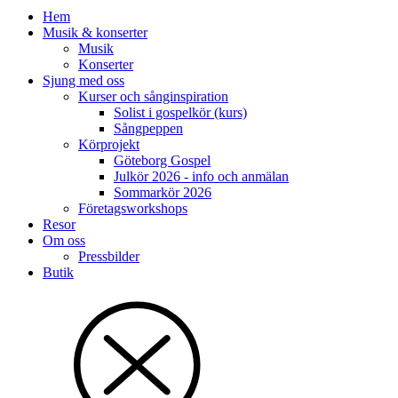
Hem
Musik & konserter
Musik
Konserter
Sjung med oss
Kurser och sånginspiration
Solist i gospelkör (kurs)
Sångpeppen
Körprojekt
Göteborg Gospel
Julkör 2026 - info och anmälan
Sommarkör 2026
Företagsworkshops
Resor
Om oss
Pressbilder
Butik