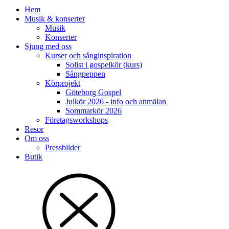
Hem
Musik & konserter
Musik
Konserter
Sjung med oss
Kurser och sånginspiration
Solist i gospelkör (kurs)
Sångpeppen
Körprojekt
Göteborg Gospel
Julkör 2026 - info och anmälan
Sommarkör 2026
Företagsworkshops
Resor
Om oss
Pressbilder
Butik