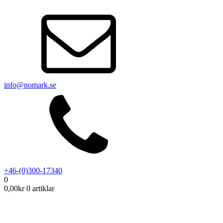
info@nomark.se
+46-(0)300-17340
0
0,00
kr
0 artiklar