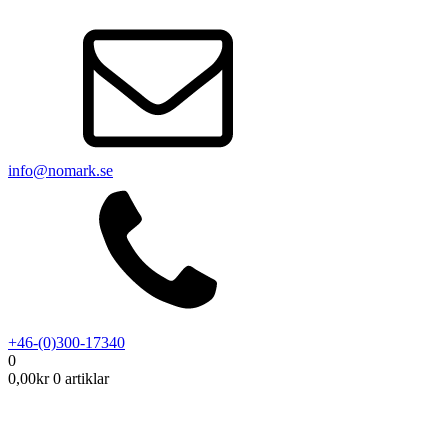
info@nomark.se
+46-(0)300-17340
0
0,00
kr
0 artiklar