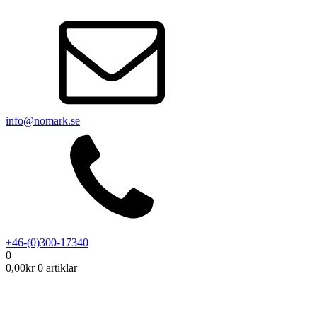
info@nomark.se
+46-(0)300-17340
0
0,00
kr
0 artiklar