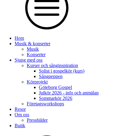
Hem
Musik & konserter
Musik
Konserter
Sjung med oss
Kurser och sånginspiration
Solist i gospelkör (kurs)
Sångpeppen
Körprojekt
Göteborg Gospel
Julkör 2026 - info och anmälan
Sommarkör 2026
Företagsworkshops
Resor
Om oss
Pressbilder
Butik