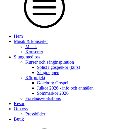
Hem
Musik & konserter
Musik
Konserter
Sjung med oss
Kurser och sånginspiration
Solist i gospelkör (kurs)
Sångpeppen
Körprojekt
Göteborg Gospel
Julkör 2026 - info och anmälan
Sommarkör 2026
Företagsworkshops
Resor
Om oss
Pressbilder
Butik