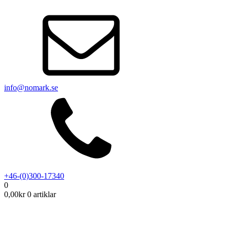
info@nomark.se
+46-(0)300-17340
0
0,00
kr
0 artiklar