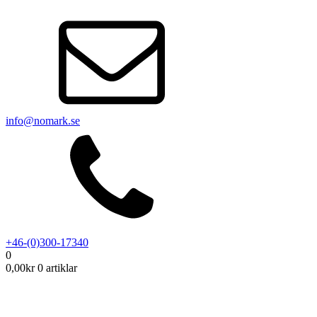
info@nomark.se
+46-(0)300-17340
0
0,00
kr
0 artiklar