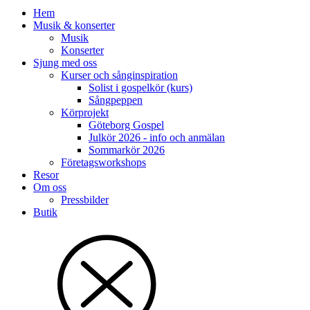
Hem
Musik & konserter
Musik
Konserter
Sjung med oss
Kurser och sånginspiration
Solist i gospelkör (kurs)
Sångpeppen
Körprojekt
Göteborg Gospel
Julkör 2026 - info och anmälan
Sommarkör 2026
Företagsworkshops
Resor
Om oss
Pressbilder
Butik