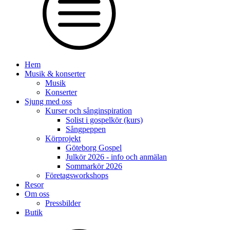
Hem
Musik & konserter
Musik
Konserter
Sjung med oss
Kurser och sånginspiration
Solist i gospelkör (kurs)
Sångpeppen
Körprojekt
Göteborg Gospel
Julkör 2026 - info och anmälan
Sommarkör 2026
Företagsworkshops
Resor
Om oss
Pressbilder
Butik