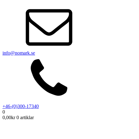
info@nomark.se
+46-(0)300-17340
0
0,00
kr
0 artiklar