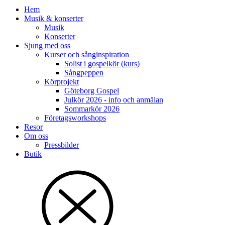
Hem
Musik & konserter
Musik
Konserter
Sjung med oss
Kurser och sånginspiration
Solist i gospelkör (kurs)
Sångpeppen
Körprojekt
Göteborg Gospel
Julkör 2026 - info och anmälan
Sommarkör 2026
Företagsworkshops
Resor
Om oss
Pressbilder
Butik