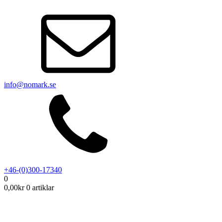
info@nomark.se
+46-(0)300-17340
0
0,00
kr
0 artiklar