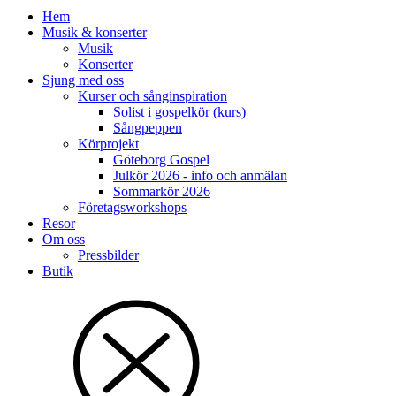
Hem
Musik & konserter
Musik
Konserter
Sjung med oss
Kurser och sånginspiration
Solist i gospelkör (kurs)
Sångpeppen
Körprojekt
Göteborg Gospel
Julkör 2026 - info och anmälan
Sommarkör 2026
Företagsworkshops
Resor
Om oss
Pressbilder
Butik