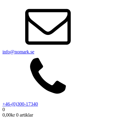
info@nomark.se
+46-(0)300-17340
0
0,00
kr
0 artiklar