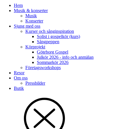
Hem
Musik & konserter
Musik
Konserter
Sjung med oss
Kurser och sånginspiration
Solist i gospelkör (kurs)
Sångpeppen
Körprojekt
Göteborg Gospel
Julkör 2026 - info och anmälan
Sommarkör 2026
Företagsworkshops
Resor
Om oss
Pressbilder
Butik