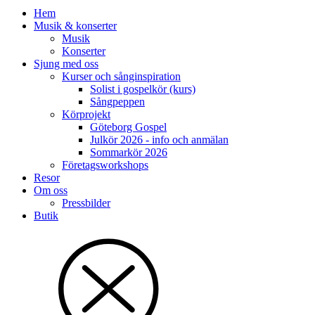
Hem
Musik & konserter
Musik
Konserter
Sjung med oss
Kurser och sånginspiration
Solist i gospelkör (kurs)
Sångpeppen
Körprojekt
Göteborg Gospel
Julkör 2026 - info och anmälan
Sommarkör 2026
Företagsworkshops
Resor
Om oss
Pressbilder
Butik