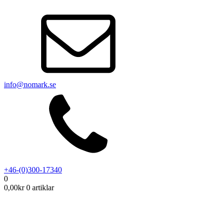
info@nomark.se
+46-(0)300-17340
0
0,00
kr
0 artiklar