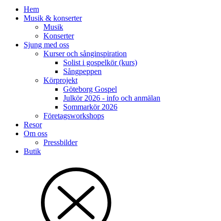
Hem
Musik & konserter
Musik
Konserter
Sjung med oss
Kurser och sånginspiration
Solist i gospelkör (kurs)
Sångpeppen
Körprojekt
Göteborg Gospel
Julkör 2026 - info och anmälan
Sommarkör 2026
Företagsworkshops
Resor
Om oss
Pressbilder
Butik