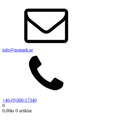
info@nomark.se
+46-(0)300-17340
0
0,00
kr
0 artiklar