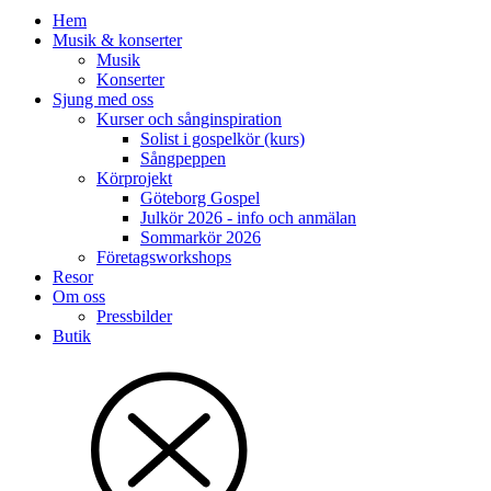
Hem
Musik & konserter
Musik
Konserter
Sjung med oss
Kurser och sånginspiration
Solist i gospelkör (kurs)
Sångpeppen
Körprojekt
Göteborg Gospel
Julkör 2026 - info och anmälan
Sommarkör 2026
Företagsworkshops
Resor
Om oss
Pressbilder
Butik