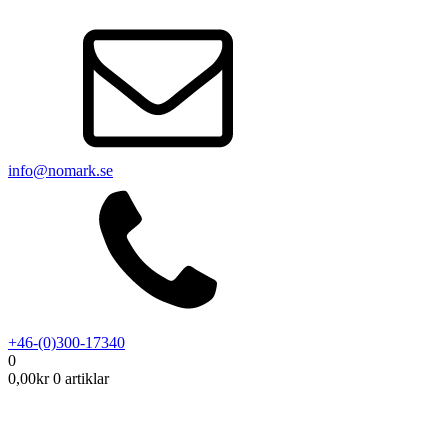
info@nomark.se
+46-(0)300-17340
0
0,00
kr
0 artiklar