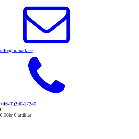
info@nomark.se
+46-(0)300-17340
0
0,00
kr
0 artiklar