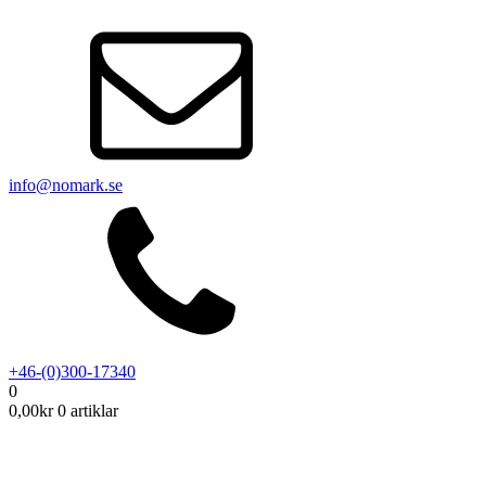
info@nomark.se
+46-(0)300-17340
0
0,00
kr
0 artiklar