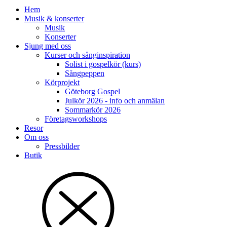
Hem
Musik & konserter
Musik
Konserter
Sjung med oss
Kurser och sånginspiration
Solist i gospelkör (kurs)
Sångpeppen
Körprojekt
Göteborg Gospel
Julkör 2026 - info och anmälan
Sommarkör 2026
Företagsworkshops
Resor
Om oss
Pressbilder
Butik