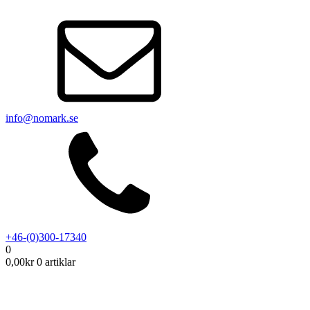
info@nomark.se
+46-(0)300-17340
0
0,00
kr
0 artiklar