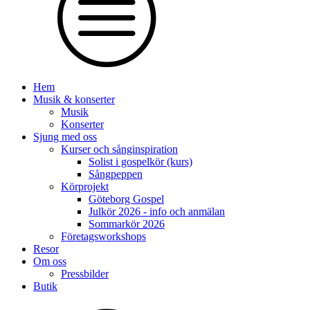
Hem
Musik & konserter
Musik
Konserter
Sjung med oss
Kurser och sånginspiration
Solist i gospelkör (kurs)
Sångpeppen
Körprojekt
Göteborg Gospel
Julkör 2026 - info och anmälan
Sommarkör 2026
Företagsworkshops
Resor
Om oss
Pressbilder
Butik