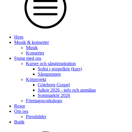
Hem
Musik & konserter
Musik
Konserter
Sjung med oss
Kurser och sånginspiration
Solist i gospelkör (kurs)
Sångpeppen
Körprojekt
Göteborg Gospel
Julkör 2026 - info och anmälan
Sommarkör 2026
Företagsworkshops
Resor
Om oss
Pressbilder
Butik