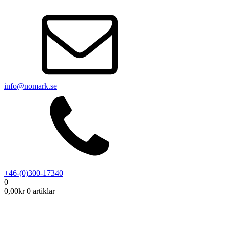
info@nomark.se
+46-(0)300-17340
0
0,00
kr
0 artiklar