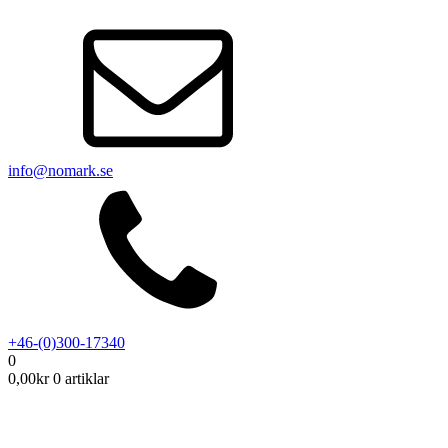
info@nomark.se
+46-(0)300-17340
0
0,00
kr
0 artiklar