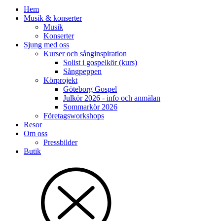
Hem
Musik & konserter
Musik
Konserter
Sjung med oss
Kurser och sånginspiration
Solist i gospelkör (kurs)
Sångpeppen
Körprojekt
Göteborg Gospel
Julkör 2026 - info och anmälan
Sommarkör 2026
Företagsworkshops
Resor
Om oss
Pressbilder
Butik