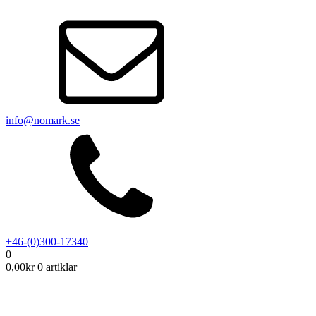
info@nomark.se
+46-(0)300-17340
0
0,00
kr
0 artiklar