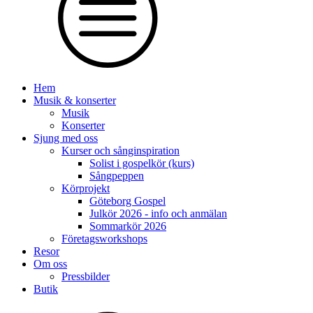
Hem
Musik & konserter
Musik
Konserter
Sjung med oss
Kurser och sånginspiration
Solist i gospelkör (kurs)
Sångpeppen
Körprojekt
Göteborg Gospel
Julkör 2026 - info och anmälan
Sommarkör 2026
Företagsworkshops
Resor
Om oss
Pressbilder
Butik