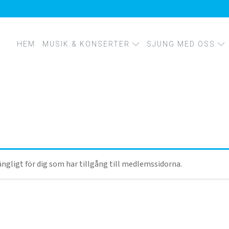
HEM
MUSIK & KONSERTER
SJUNG MED OSS
KONSERTER
MUSIK
FÖRETAGSWORKSHO
KÖRPROJEKT
KURSER OCH SÅNGIN
lgängligt för dig som har tillgång till medlemssidorna.