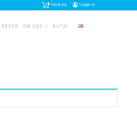
0
Varukorg
Logga in
RESOR
OM OSS
BUTIK
PRESSBILDER
PS
SPIRATION