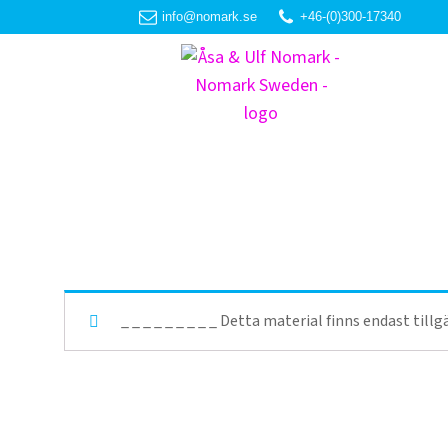
info@nomark.se
+46-(0)300-17340
_ _ _ _ _ _ _ _ _ Detta material finns endast til