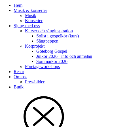
Hem
Musik & konserter
Musik
Konserter
Sjung med oss
Kurser och sånginspiration
Solist i gospelkör (kurs)
Sångpeppen
Körprojekt
Göteborg Gospel
Julkör 2026 - info och anmälan
Sommarkör 2026
Företagsworkshops
Resor
Om oss
Pressbilder
Butik