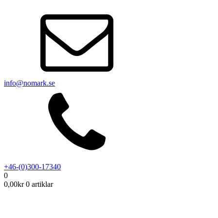
info@nomark.se
+46-(0)300-17340
0
0,00
kr
0 artiklar