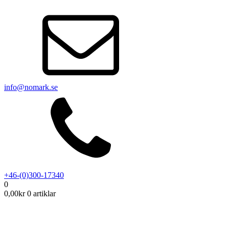
info@nomark.se
+46-(0)300-17340
0
0,00
kr
0 artiklar