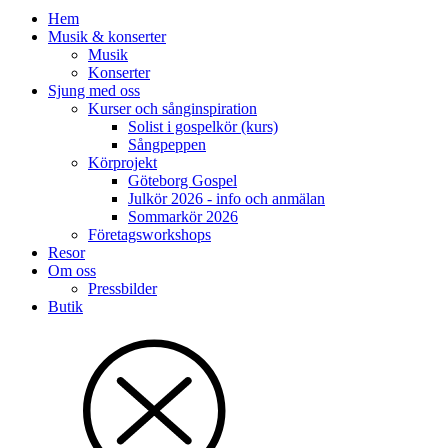
Hem
Musik & konserter
Musik
Konserter
Sjung med oss
Kurser och sånginspiration
Solist i gospelkör (kurs)
Sångpeppen
Körprojekt
Göteborg Gospel
Julkör 2026 - info och anmälan
Sommarkör 2026
Företagsworkshops
Resor
Om oss
Pressbilder
Butik