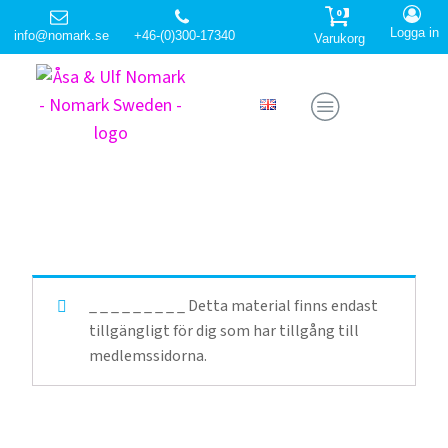
0
Logga in
info@nomark.se
+46-(0)300-17340
Varukorg
_ _ _ _ _ _ _ _ _ Detta material finns endast
tillgängligt för dig som har tillgång till
medlemssidorna.