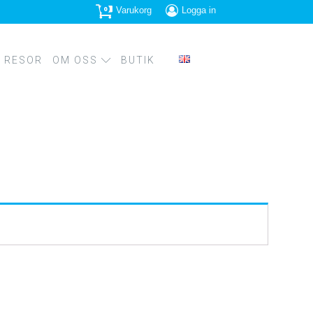
0
Varukorg
Logga in
RESOR
OM OSS
BUTIK
PRESSBILDER
PS
SPIRATION