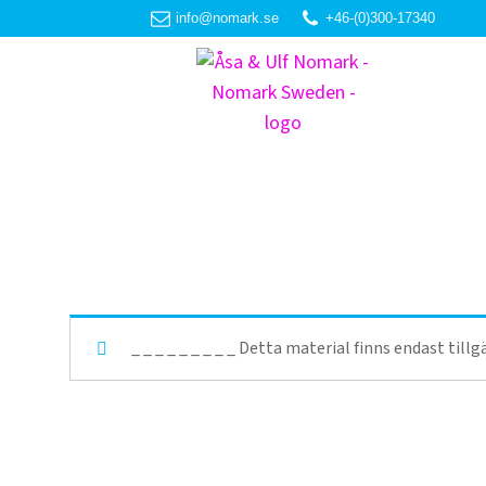
info@nomark.se
+46-(0)300-17340
_ _ _ _ _ _ _ _ _ Detta material finns endast til