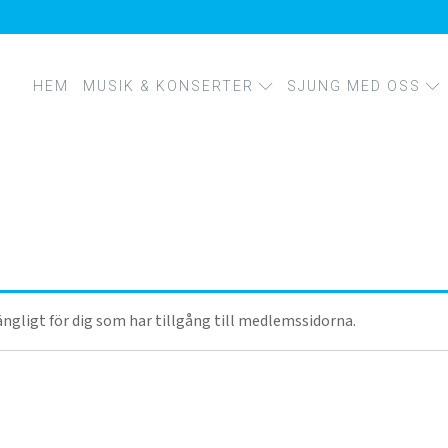
HEM
MUSIK & KONSERTER
SJUNG MED OSS
KONSERTER
MUSIK
FÖRETAGSWORKSHO
KÖRPROJEKT
KURSER OCH SÅNGIN
lgängligt för dig som har tillgång till medlemssidorna.