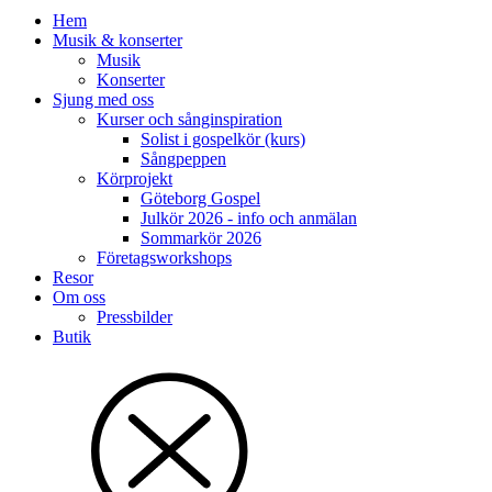
Hem
Musik & konserter
Musik
Konserter
Sjung med oss
Kurser och sånginspiration
Solist i gospelkör (kurs)
Sångpeppen
Körprojekt
Göteborg Gospel
Julkör 2026 - info och anmälan
Sommarkör 2026
Företagsworkshops
Resor
Om oss
Pressbilder
Butik