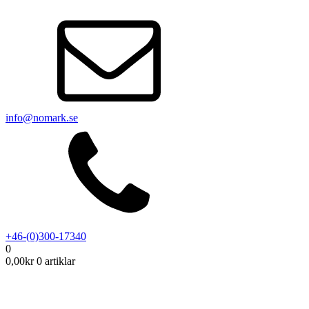
info@nomark.se
+46-(0)300-17340
0
0,00
kr
0 artiklar